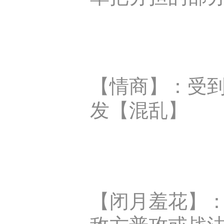
【情商】：受到
发【混乱】
【闭月羞花】：
敌方普攻或战