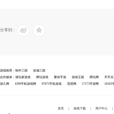
分享到：
游戏推荐：
铁杆三国
攻城三国
合作媒体：
便玩家游戏
蹲玩游戏
聚侠手游
游戏王国
蹲玩网
齐齐乐
游久网
4399手机游戏网
07073手机游戏
琵琶网
17173手游网
1818
首页
|
游戏下载
|
用户中心
|