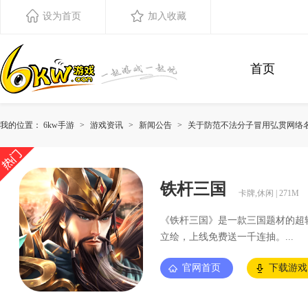
设为首页
加入收藏
首页
我的位置：
6kw手游
游戏资讯
新闻公告
关于防范不法分子冒用弘贯网络
铁杆三国
卡牌,休闲 | 271M
《铁杆三国》是一款三国题材的超
立绘，上线免费送一千连抽。...
官网首页
下载游戏