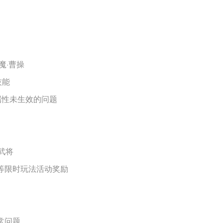
魔·曹操
技能
属性未生效的问题
武将
州等限时玩法活动奖励
常问题