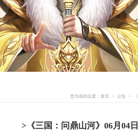
您当前的位置：
首页
公告
《
>
>
>《三国：问鼎山河》06月04