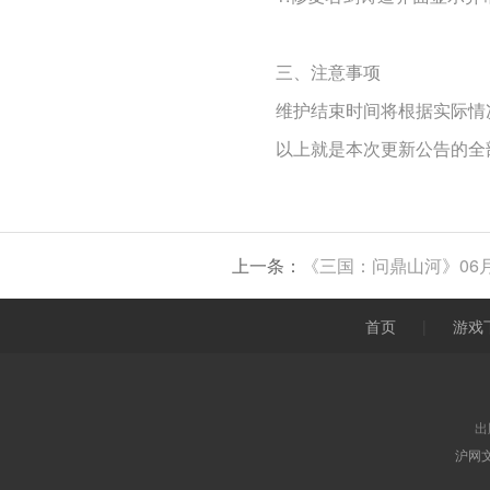
三、注意事项
维护结束时间将根据实际情
以上就是本次更新公告的全
上一条：
《三国：问鼎山河》06
首页
|
游戏
出
沪网文