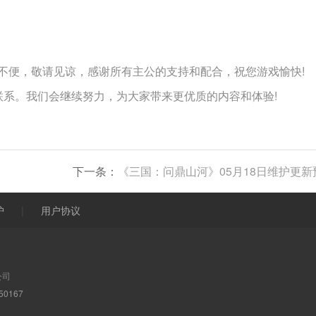
不便，敬请见谅，感谢所有主公的支持和配合，祝您游戏愉快!
联系。我们会继续努力，为大家带来更优质的内容和体验!
下一条：
《三国：问鼎山河》05月18日维护更新
护
|
用户协议
公司
0167