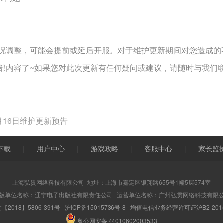
况调整，可能会提前或延后开服。对于维护更新期间对您造成的
部内容了~如果您对此次更新有任何疑问或建议，请随时与我们
月16日维护更新预告
下载
|
用户中心
|
游戏攻略
|
客服中心
|
家长监
上海弘贯网络科技有限公司 地址：上海市嘉定区银翔路655号1幢5层574室
版单位名称：辽宁电子出版社有限责任公司 运营单位名称：广州弘贯网络科技有限
【2018】5806-391号
沪ICP备15015736号-8
增值电信业务经营许可证沪B2-2015
粤公网安备 44010602003533