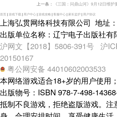
上一条：
《三国：问鼎山河》9月12日维护
首页
|
游戏下载
|
用户中心
|
游戏攻略
|
客服中心
|
家长监护
|
用户协议
上海弘贯网络科技有限公司 地址：上
出版单位名称：辽宁电子出版社有
沪网文【2018】5806-391号
沪IC
20150167
粤公网安备 44010602003533
本网络游戏适合18+岁的用户使用
出版物号：ISBN 978-7-498-1436
抵制不良游戏，拒绝盗版游戏。注
身。合理安排时间，享受健康生活