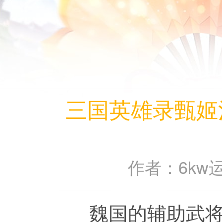
三国英雄录甄姬
作者：6kw运
魏国的辅助武