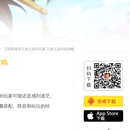
三国英雄录王者之战对抗赛 王者之战对战攻略
>
攻略
扫
码
下
载
游
的玩家可能还是感到迷茫。
戏
囊搭配、阵容和站位的经