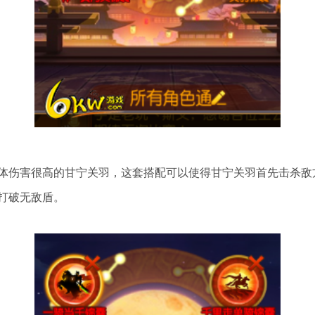
体伤害很高的甘宁关羽，这套搭配可以使得甘宁关羽首先击杀敌
打破无敌盾。