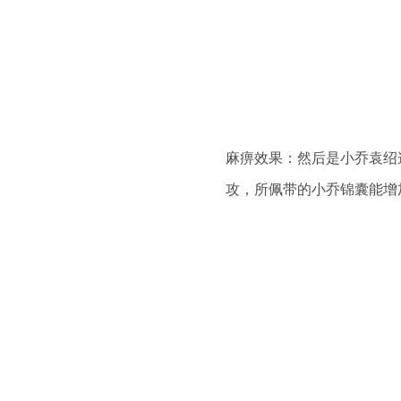
麻痹效果：然后是小乔袁绍
攻，所佩带的小乔锦囊能增