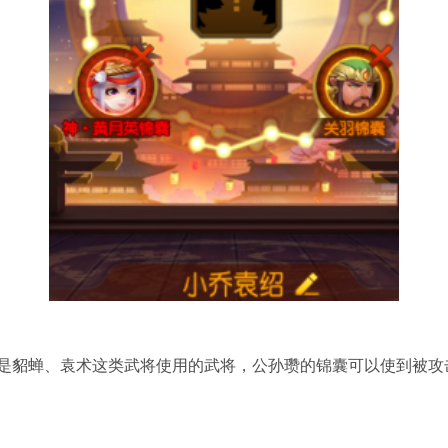
是貂蝉、袁术这类武将使用的武将，公孙瓒的锦囊可以使到被攻