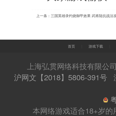
上一条：
三国英雄录灼烧御甲效果 武将陆抗战法
首页
|
游戏下载
|
上海弘贯网络科技有限公司 
沪网文【2018】5806-391号
沪
粤
本网络游戏适合18+岁