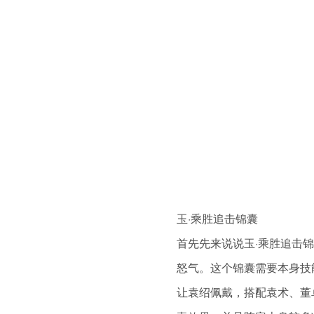
玉·乘胜追击锦囊
首先先来说说玉·乘胜追击
怒气。这个锦囊需要本身技
让袁绍佩戴，搭配袁术、董