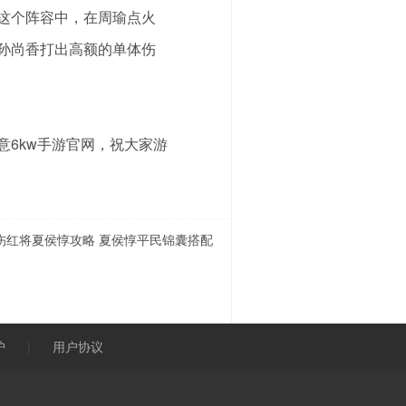
这个阵容中，在周瑜点火
孙尚香打出高额的单体伤
6kw手游官网，祝大家游
伤红将夏侯惇攻略 夏侯惇平民锦囊搭配
护
|
用户协议