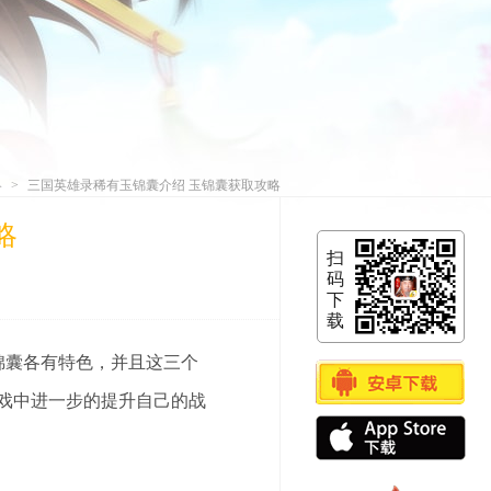
略
三国英雄录稀有玉锦囊介绍 玉锦囊获取攻略
>
略
扫
码
下
载
游
锦囊各有特色，并且这三个
戏
戏中进一步的提升自己的战