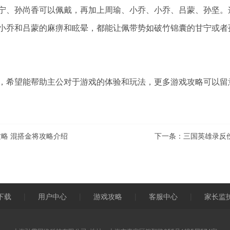
宁、孙尚香可以佩戴，再加上周瑜、小乔、小乔、吕蒙、孙坚。
小乔和吕蒙的麻痹和眩晕，都能让佩带势如破竹锦囊的甘宁或者
，希望能帮助主公对于游戏的体验和玩法，更多游戏攻略可以留意
略 混搭金将攻略介绍
下一条：
三国英雄录反
下载
|
用户中心
|
游戏攻略
|
客服中心
|
家长监