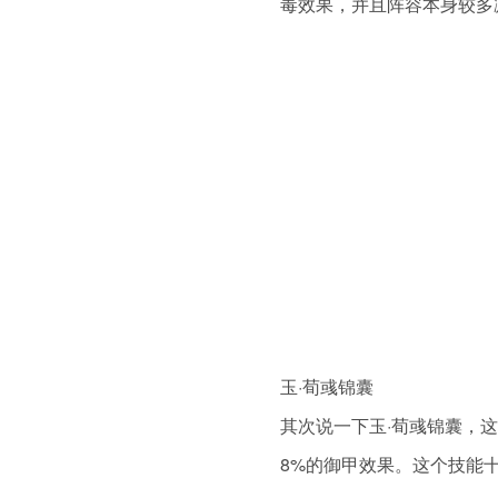
毒效果，并且阵容本身较多
玉·荀彧锦囊
其次说一下玉·荀彧锦囊，
8%的御甲效果。这个技能