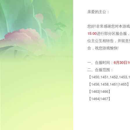
亲爱的主公：
您好!非常感谢您对本游
15:00
进行部分区服合服
位主公互相转告，并留意
合，祝您游戏愉快!
一、合服时间：
6月30
日10
二、合服范围：
【1450,1451,1452,1453,
【1456,1458,1461|1465
【1463|1466】
【1464|1467】