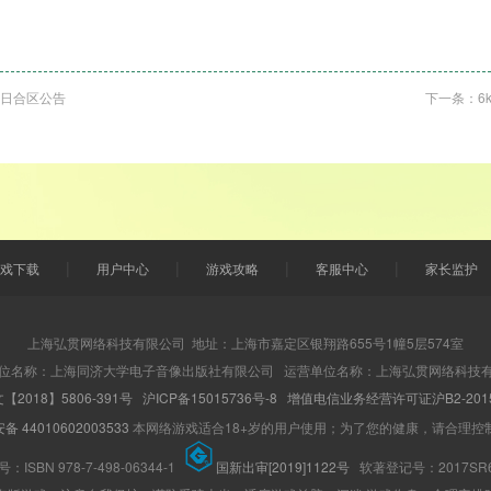
4日合区公告
下一条：
6
|
|
|
|
戏下载
用户中心
游戏攻略
客服中心
家长监护
上海弘贯网络科技有限公司 地址：上海市嘉定区银翔路655号1幢5层574室
位名称：上海同济大学电子音像出版社有限公司 运营单位名称：上海弘贯网络科技
【2018】5806-391号
沪ICP备15015736号-8
增值电信业务经营许可证沪B2-2015
 44010602003533
本网络游戏适合18+岁的用户使用；为了您的健康，请合理控
ISBN 978-7-498-06344-1
国新出审[2019]1122号
软著登记号：2017SR6