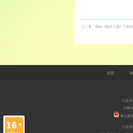
上一条：
6kw《铁杆三国》7月2
|
首页
游
出版单
沪网文
粤公网安备
出版物号：